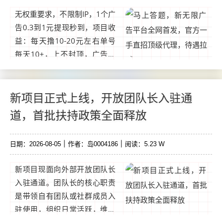
无权重要求，不限制IP，1个广
告0.3到1元提现秒到，项目收
益：每天撸10-20元左右单号
每天10+，上不封顶，广告个
数无限制，多号多撸，收益暴
力推广百分之20，收益秒
到。...
新项目正式上线，开放团队长入驻通
道，首批扶持政策全面释放
日期：2026-08-05
作者：岛0004186
阅读：5.23 W
新项目现面向外部开放团队长
入驻通道。团队长的核心职责
是带领自有团队或社群成员入
驻使用，组织日常活跃，维护