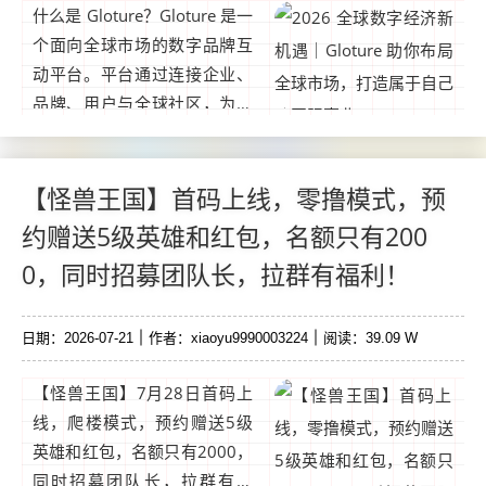
什么是 Gloture？Gloture 是一
个面向全球市场的数字品牌互
动平台。平台通过连接企业、
品牌、用户与全球社区，为企
业提供更加高效的品牌互动与
推广服务，同时也为全球会员
打造一个长期发展的数字商业
【怪兽王国】首码上线，零撸模式，预
生态。...
约赠送5级英雄和红包，名额只有200
0，同时招募团队长，拉群有福利！
日期：2026-07-21
作者：xiaoyu9990003224
阅读：39.09 W
【怪兽王国】7月28日首码上
线，爬楼模式，预约赠送5级
英雄和红包，名额只有2000，
同时招募团队长，拉群有福