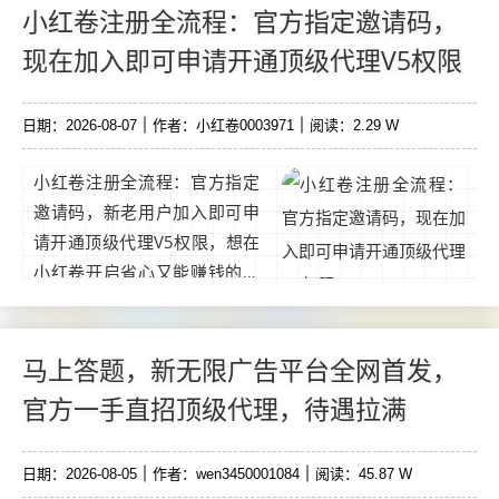
小红卷注册全流程：官方指定邀请码，
现在加入即可申请开通顶级代理V5权限
日期：2026-08-07
作者：小红卷0003971
阅读：2.29 W
小红卷注册全流程：官方指定
邀请码，新老用户加入即可申
请开通顶级代理V5权限，想在
小红卷开启省心又能赚钱的新
体验，其实全程几步就能搞
定，不用复杂操作，新手也能
一次走完全流程。小红卷注册
马上答题，新无限广告平台全网首发，
流程。...
官方一手直招顶级代理，待遇拉满
日期：2026-08-05
作者：wen3450001084
阅读：45.87 W