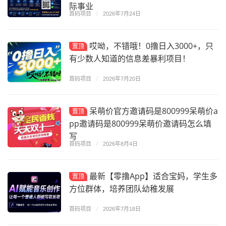
际事业
首码项目
/
2026年7月24日
哎呦，不错哦！0撸日入3000+，只
置顶
有少数人知道的信息差暴利项目！
首码项目
/
2026年7月20日
呆萌价官方邀请码是800999呆萌价a
置顶
pp邀请码是800999呆萌价邀请码怎么填
写
首码项目
/
2026年8月4日
最新【零撸App】适合宝妈，学生多
置顶
方位群体，培养团队幼稚发展
首码项目
/
2026年7月18日